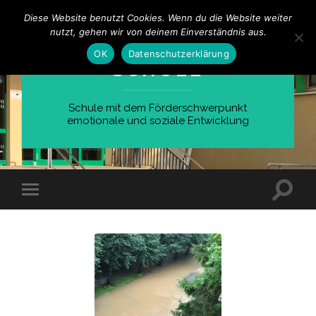
Diese Website benutzt Cookies. Wenn du die Website weiter
nutzt, gehen wir von deinem Einverständnis aus.
WILHELM-BUSCH-
OK
Datenschutzerklärung
SCHULE
Schule mit dem Förderschwerpunkt
emotionale und soziale Entwicklung
Suchfe
Mobile-
ein-/a
Menü
ein-/ausblenden