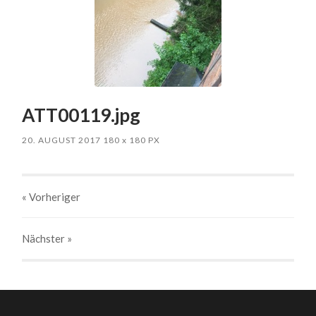
ATT00119.jpg
20. AUGUST 2017
180
x
180 PX
« Vorheriger
Nächster
»