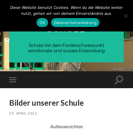
Diese Website benutzt Cookies. Wenn du die Website weiter
nutzt, gehen wir von deinem Einverständnis aus.
WILHELM-BUSCH-
OK
Datenschutzerklärung
SCHULE
Schule mit dem Förderschwerpunkt
emotionale und soziale Entwicklung
Suchfe
Mobile-
ein-/a
Menü
ein-/ausblenden
Bilder unserer Schule
29. APRIL 2021
Außenansichten