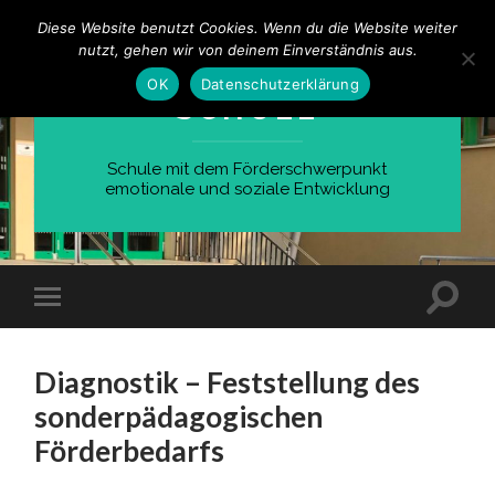
Diese Website benutzt Cookies. Wenn du die Website weiter
nutzt, gehen wir von deinem Einverständnis aus.
WILHELM-BUSCH-
OK
Datenschutzerklärung
SCHULE
Schule mit dem Förderschwerpunkt
emotionale und soziale Entwicklung
Suchfe
Mobile-
ein-/a
Menü
ein-/ausblenden
Diagnostik – Feststellung des
sonderpädagogischen
Förderbedarfs